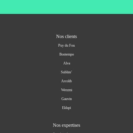
Nos clients
Puy du Fou
Bontempo
Alva
Sublim’
Arcolib
Weezmi
Gauvin
Eldapi
Nos expertises