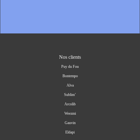
Nos clients
Puy du Fou
Bontempo
Alva
Sublim’
Arcolib
Weezmi
Gauvin
Eldapi