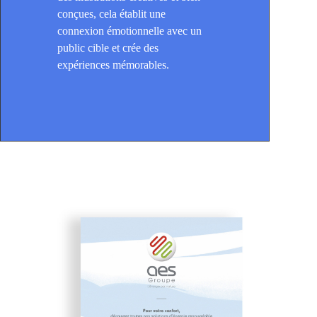
conçues, cela établit une
connexion émotionnelle avec un
public cible et crée des
expériences mémorables.