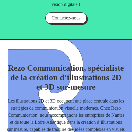
vision digitale !
Contactez-nous
Rezo Communication, spécialiste
de la création d'illustrations 2D
et 3D sur-mesure
Les illustrations 2D et 3D occupent une place centrale dans
les
stratégies de communication
visuelle modernes. Chez Rezo
Communication, nous accompagnons les entreprises de Nantes
et de toute la Loire-Atlantique dans la
création d’illustrations
sur mesure
, capables de traduire des idées complexes en visuels