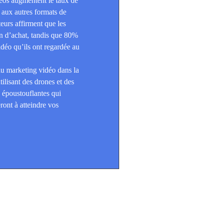
déos augmentent le taux de
 aux autres formats de
urs affirment que les
on d’achat, tandis que 80%
idéo qu’ils ont regardée au
du marketing vidéo dans la
tilisant des drones et des
 époustouflantes qui
ront à atteindre vos