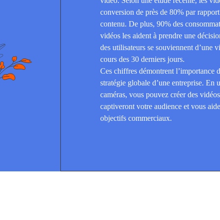
vidéo. Selon une étude récente, les vi
conversion de près de 80% par rapport
contenu. De plus, 90% des consommate
vidéos les aident à prendre une décisi
des utilisateurs se souviennent d’une v
cours des 30 derniers jours.
Ces chiffres démontrent l’importance 
stratégie globale d’une entreprise. En u
caméras, vous pouvez créer des vidéos
captiveront votre audience et vous aide
objectifs commerciaux.