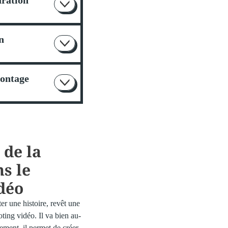
n
Montage
 de la
s le
déo
ter une histoire, revêt une
ting vidéo. Il va bien au-
ment, il permet de créer