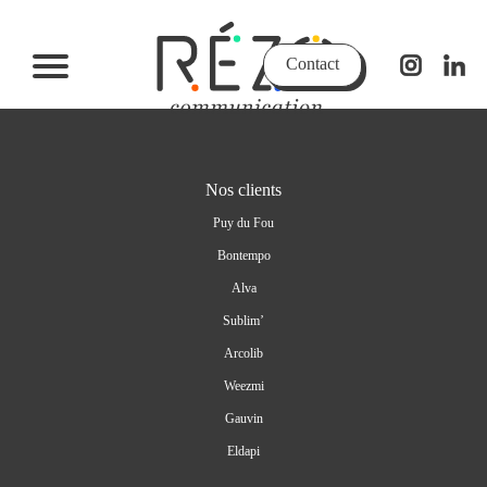
Contact
Nos clients
Puy du Fou
Bontempo
Alva
Sublim’
Arcolib
Weezmi
Gauvin
Eldapi